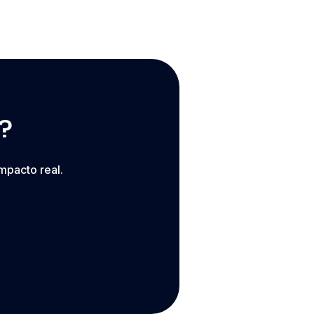
?
mpacto real.