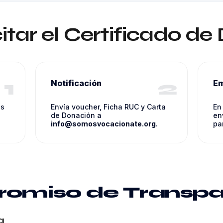
itar el Certificado d
1
2
Notificación
Em
as
Envía voucher, Ficha RUC y Carta
En
de Donación a
en
info@somosvocacionate.org
.
par
omiso de Transpa
a