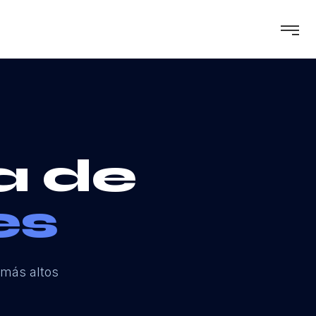
a de
es
 más altos