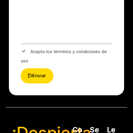
Acepto los términos y condiciones de
uso
Enviar
¡Despierta
Co
Se
Le