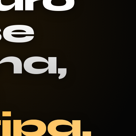
se
na,
ipa.