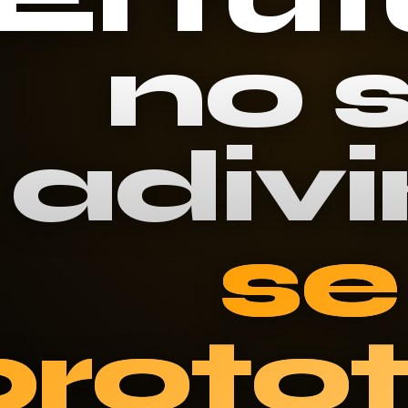
no 
adivi
se
protot