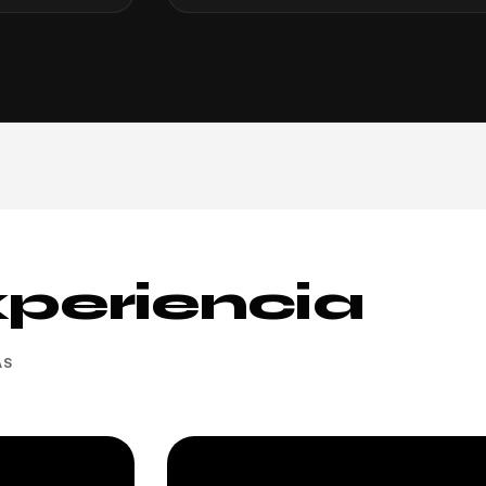
periencia
AS